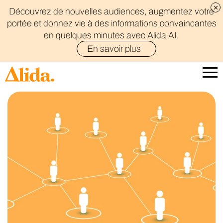
Découvrez de nouvelles audiences, augmentez votre
portée et donnez vie à des informations convaincantes
Email
*
en quelques minutes avec Alida AI.
En savoir plus
Oui, envoyez-moi du contenu intéressant, je peux toujours me
First name
Last name
Company name
Job Title
Country/Region
*
*
*
*
*
désabonner.
politique de confidentialité
options par pays/région