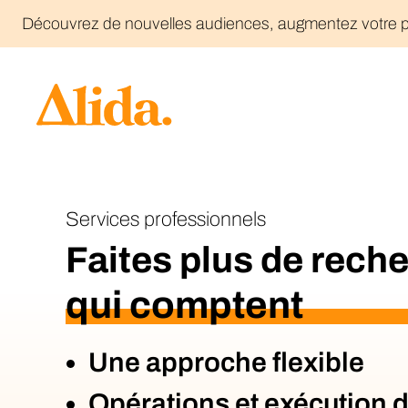
Découvrez de nouvelles audiences, augmentez votre po
V
A
A
G
Services professionnels
G
R
Faites plus de rech
b
qui comptent
F
C
Une approche flexible
I
G
Opérations et exécution 