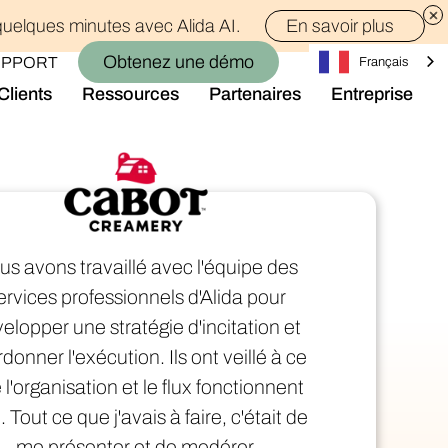
quelques minutes avec Alida AI.
En savoir plus
Obtenez une démo
UPPORT
Français
Clients
Ressources
Partenaires
Entreprise
Bibliothèque
Qui sommes-nous ?
lle.
Blog
Rejoindre l'équipe
Alida Impact
 à l'IA intégrée.
Salle de presse
Evénements
s avons travaillé avec l'équipe des
estion de l'audience sécurisée de bout en
Connectez-vous avec nous
ervices professionnels d'Alida pour
Support
elopper une stratégie d'incitation et
donner l'exécution. Ils ont veillé à ce
blic où qu'il se trouve.
 l'organisation et le flux fonctionnent
. Tout ce que j'avais à faire, c'était de
me présenter et de modérer.