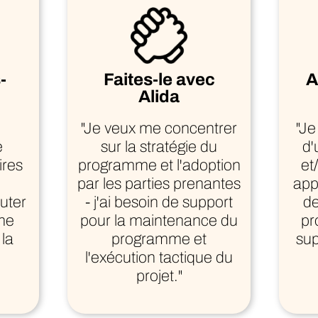
-
Faites-le avec
A
Alida
"Je veux me concentrer
"Je
e
sur la stratégie du
d'
ires
programme et l'adoption
et
par les parties prenantes
app
uter
- j'ai besoin de support
de
 me
pour la maintenance du
pr
la
programme et
sup
l'exécution tactique du
projet."