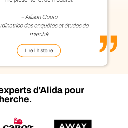
professionnels/gérés
~ Allison Couto
d'une administration sans effort et d'une
 transparente.
dinatrice des enquêtes et études de
marché
Lire l'histoire
experts d'Alida pour
herche.