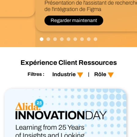
Présentation de l'assistant de recherche en IA et
de l'intégration de Figma
Regarder maintenant
afficher tout
afficher tous
Expérience Client Ressources
expérience client
les services financiers
Industrie
Rôle
Filtres :
|
expérience produit
de détail,
expérience utilisateur
biens de grande
consommation,
soins de santé,
expérience employé
technologie
Technologie